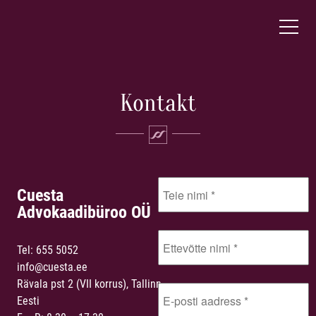
Kontakt
Cuesta
Advokaadibüroo OÜ
Tel:
655 5052
info@cuesta.ee
Rävala pst 2 (VII korrus), Tallinn,
Eesti