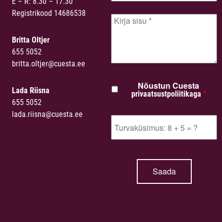
E – R: 8.30 – 17.30
Registrikood 14686538
Britta Oltjer
655 5052
britta.oltjer@cuesta.ee
Nõustun Cuesta
Lada Riisna
*
privaatsustpoliitikaga
655 5052
lada.riisna@cuesta.ee