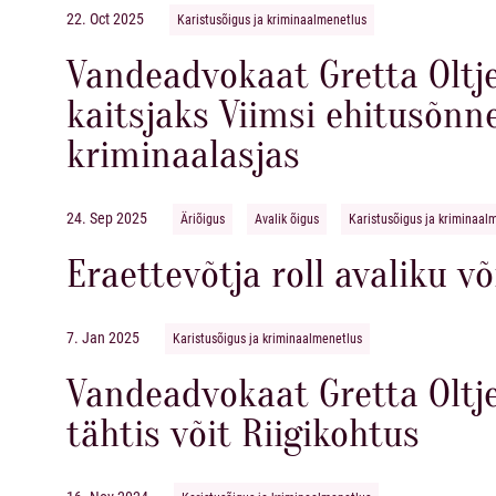
22. Oct 2025
Karistusõigus ja kriminaalmenetlus
Vandeadvokaat Gretta Oltj
kaitsjaks Viimsi ehitusõnn
kriminaalasjas
24. Sep 2025
Äriõigus
Avalik õigus
Karistusõigus ja kriminaal
Eraettevõtja roll avaliku 
7. Jan 2025
Karistusõigus ja kriminaalmenetlus
Vandeadvokaat Gretta Oltj
tähtis võit Riigikohtus