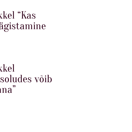
kkel “Kas
vägistamine
kkel
usoludes võib
nna”