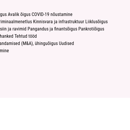
igus
Avalik õigus
COVID-19 nõustamine
kriminaalmenetlus
Kinnisvara ja infrastruktuur
Liiklusõigus
siin ja ravimid
Pangandus ja finantsõigus
Pankrotiõigus
ihanked
Tehtud tööd
andamised (M&A), ühinguõigus
Uudised
amine