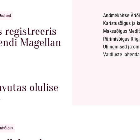
Andmekaitse
Äriõ
Uudised
Karistusõigus ja 
 registreeris
Maksuõigus
Medit
endi Magellan
Pärimisõigus
Riig
Ühinemised ja om
Vaidluste lahend
vutas olulise
e
antsõigus