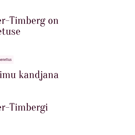
er-Timberg on
etuse
menetlus
võimu kandjana
er-Timbergi