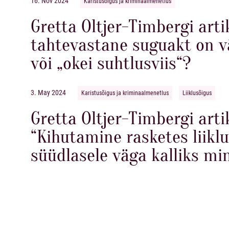
16. Nov 2024
Karistusõigus ja kriminaalmenetlus
Gretta Oltjer-Timbergi arti
tahtevastane suguakt on 
või „okei suhtlusviis“?
3. May 2024
Karistusõigus ja kriminaalmenetlus
Liiklusõigus
Gretta Oltjer-Timbergi arti
“Kihutamine rasketes liikl
süüdlasele väga kalliks mi