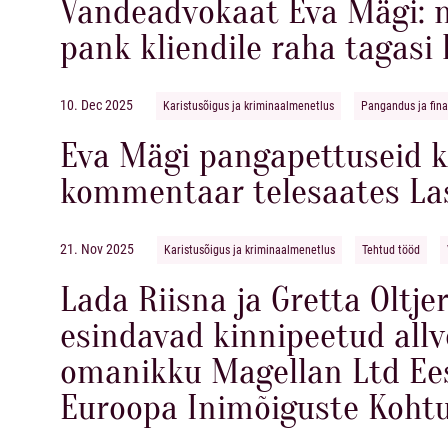
Vandeadvokaat Eva Mägi: m
pank kliendile raha tagas
10. Dec 2025
Karistusõigus ja kriminaalmenetlus
Pangandus ja fin
Eva Mägi pangapettuseid k
kommentaar telesaates La
21. Nov 2025
Karistusõigus ja kriminaalmenetlus
Tehtud tööd
Lada Riisna ja Gretta Oltj
esindavad kinnipeetud allv
omanikku Magellan Ltd Eest
Euroopa Inimõiguste Koht