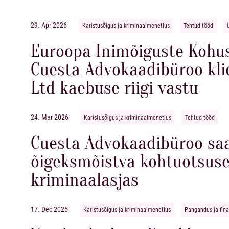
29. Apr 2026
Karistusõigus ja kriminaalmenetlus
Tehtud tööd
Euroopa Inimõiguste Kohus
Cuesta Advokaadibüroo kli
Ltd kaebuse riigi vastu
24. Mar 2026
Karistusõigus ja kriminaalmenetlus
Tehtud tööd
Cuesta Advokaadibüroo saa
õigeksmõistva kohtuotsus
kriminaalasjas
17. Dec 2025
Karistusõigus ja kriminaalmenetlus
Pangandus ja fin