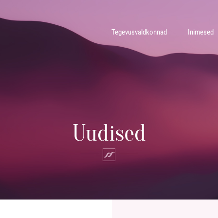
Tegevusvaldkonnad
Inimesed
Uudised