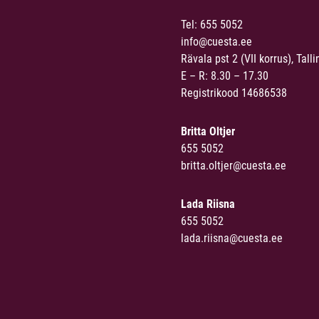
Tel:
655 5052
info@cuesta.ee
Rävala pst 2 (VII korrus), Talli
E – R: 8.30 – 17.30
Registrikood 14686538
Britta Oltjer
655 5052
britta.oltjer@cuesta.ee
Lada Riisna
655 5052
lada.riisna@cuesta.ee