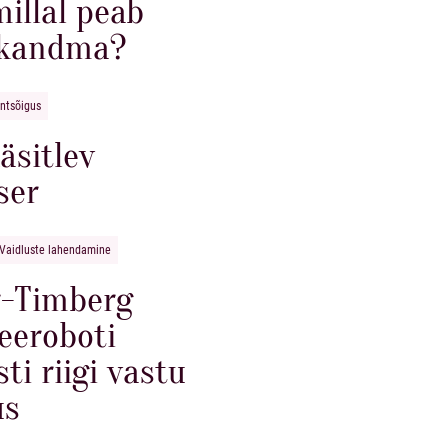
illal peab
i kandma?
antsõigus
äsitlev
ser
Vaidluste lahendamine
er-Timberg
eeroboti
i riigi vastu
us