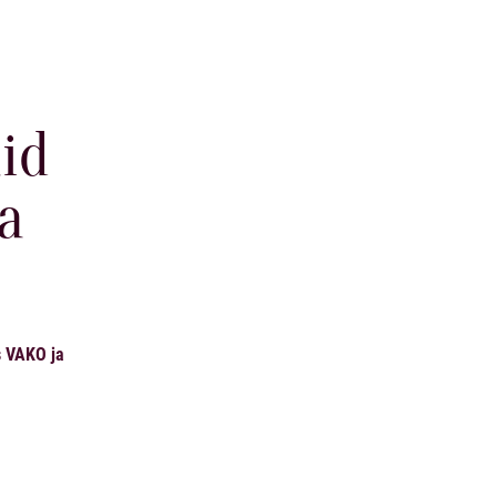
aid
a
s VAKO ja