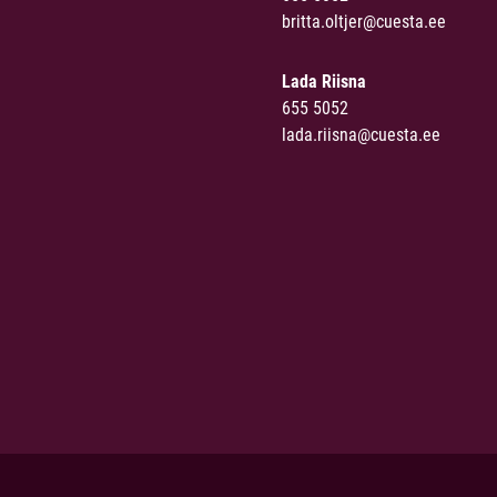
britta.oltjer@cuesta.ee
Lada Riisna
655 5052
lada.riisna@cuesta.ee