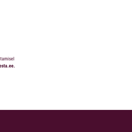
stamisel
esta.ee.