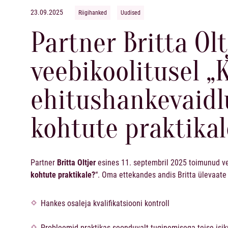
23.09.2025
Riigihanked
Uudised
Partner Britta Olt
veebikoolitusel „
ehitushankevaidl
kohtute praktikal
Partner
Britta Oltjer
esines 11. septembril 2025 toimunud ve
kohtute praktikale?
“. Oma ettekandes andis Britta ülevaate 
Hankes osaleja kvalifikatsiooni kontroll
Probleemid praktikas seonduvalt tuginemisega teise isik