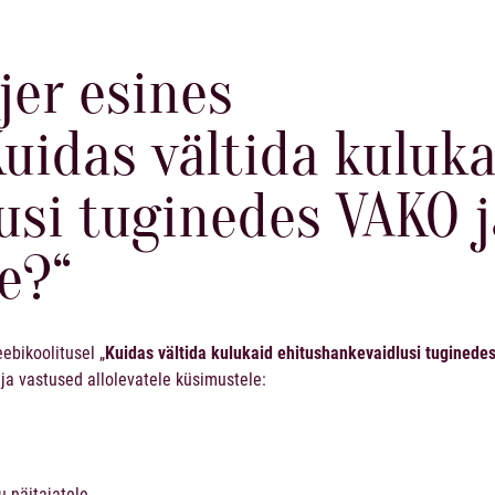
jer esines
Kuidas vältida kuluk
usi tuginedes VAKO j
e?“
ebikoolitusel „
Kuidas vältida kulukaid ehitushankevaidlusi tuginede
ja vastused allolevatele küsimustele:
u näitajatele