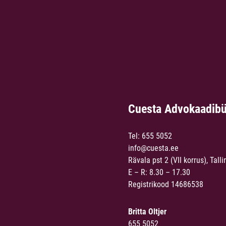
Cuesta Advokaadib
Tel:
655 5052
info@cuesta.ee
Rävala pst 2 (VII korrus), Talli
E – R: 8.30 – 17.30
Registrikood 14686538
Britta Oltjer
655 5052