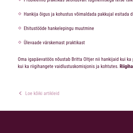
Hankija õigus ja kohustus võimaldada pakkujal esitada
Ehitustööde hankelepingu muutmine
Ülevaade värskemast praktikast
Oma igapäevatöös nõustab Britta Oltjer nii hankijaid kui k
kui ka riigihangete vaidlustuskomisjonis ja kohtutes.
Riigih
Loe kõiki artikleid