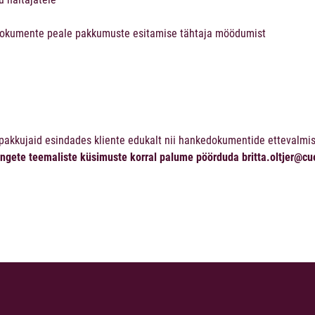
 dokumente peale pakkumuste esitamise tähtaja möödumist
a pakkujaid esindades kliente edukalt nii hankedokumentide ettevalmi
angete teemaliste küsimuste korral palume pöörduda
britta.oltjer@cu