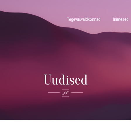
Tegevusvaldkonnad
Inimesed
Uudised