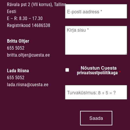
Rävala pst 2 (VII korrus), Tallinn,
Eesti
E – R: 8.30 – 17.30
Registrikood 14686538
Britta Oltjer
655 5052
britta.oltjer@cuesta.ee
Nõustun Cuesta
Lada Riisna
*
privaatsustpoliitikaga
655 5052
lada.riisna@cuesta.ee