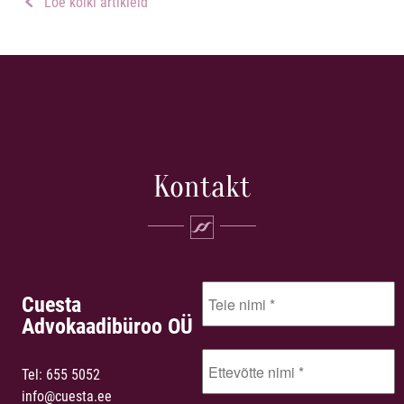
Loe kõiki artikleid
Kontakt
Cuesta
Advokaadibüroo OÜ
Tel:
655 5052
info@cuesta.ee