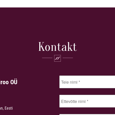
Kontakt
üroo OÜ
nn, Eesti