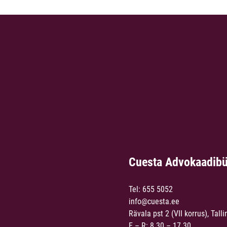
Cuesta Advokaadib
Tel:
655 5052
info@cuesta.ee
Rävala pst 2 (VII korrus), Talli
E – R: 8.30 – 17.30