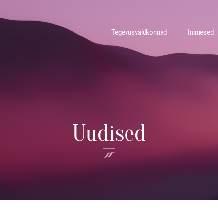
Tegevusvaldkonnad
Inimesed
Uudised