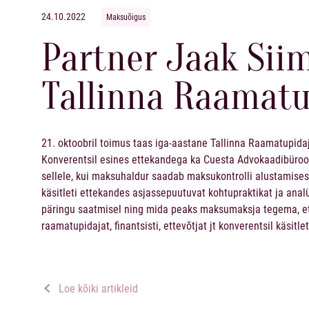
24.10.2022
Maksuõigus
Partner Jaak Sii
Tallinna Raamatu
21. oktoobril toimus taas iga-aastane Tallinna Raamatupid
Konverentsil esines ettekandega ka Cuesta Advokaadibüroo
sellele, kui maksuhaldur saadab maksukontrolli alustamis
käsitleti ettekandes asjassepuutuvat kohtupraktikat ja analü
päringu saatmisel ning mida peaks maksumaksja tegema, et p
raamatupidajat, finantsisti, ettevõtjat jt konverentsil käsitl
Loe kõiki artikleid