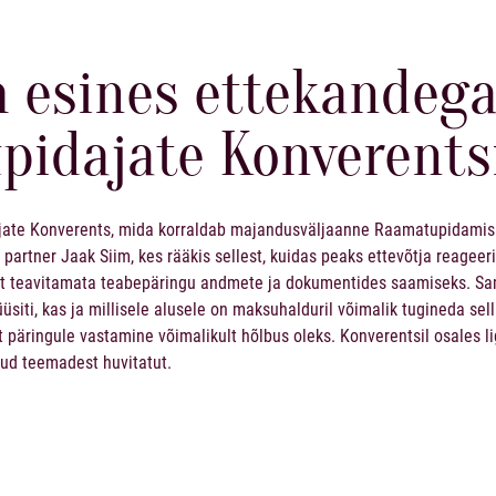
m esines ettekandeg
pidajate Konverents
ajate Konverents, mida korraldab majandusväljaanne
Raamatupidamis
 partner
Jaak Siim
, kes rääkis sellest, kuidas peaks ettevõtja reagee
est teavitamata teabepäringu andmete ja dokumentides saamiseks. Sa
üsiti, kas ja millisele alusele on maksuhalduril võimalik tugineda sell
äringule vastamine võimalikult hõlbus oleks. Konverentsil osales li
etud teemadest huvitatut.