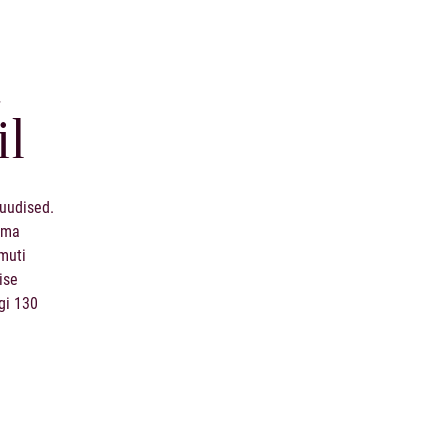
a
il
uudised
.
rima
muti
ise
gi 130