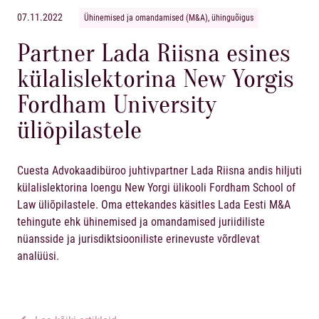
07.11.2022
Ühinemised ja omandamised (M&A), ühinguõigus
Partner Lada Riisna esines
külalislektorina New Yorgis
Fordham University
üliõpilastele
Cuesta Advokaadibüroo juhtivpartner
Lada Riisna
andis hiljuti
külalislektorina loengu New Yorgi ülikooli Fordham School of
Law üliõpilastele. Oma ettekandes käsitles Lada Eesti M&A
tehingute ehk ühinemised ja omandamised juriidiliste
nüansside ja jurisdiktsiooniliste erinevuste võrdlevat
analüüsi.