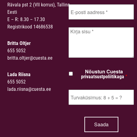
Rävala pst 2 (VII korrus), Tallinn,
Eesti
E – R: 8.30 – 17.30
Registrikood 14686538
Britta Oltjer
655 5052
britta.oltjer@cuesta.ee
Nõustun Cuesta
Lada Riisna
*
privaatsustpoliitikaga
655 5052
lada.riisna@cuesta.ee