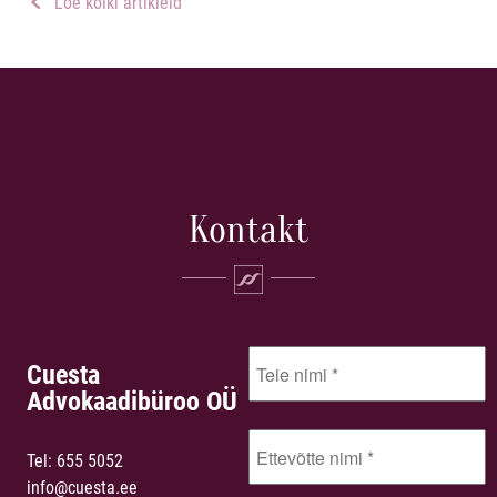
Loe kõiki artikleid
Kontakt
Cuesta
Advokaadibüroo OÜ
Tel:
655 5052
info@cuesta.ee