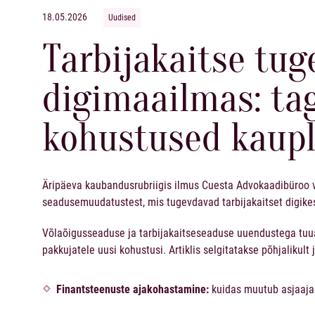
18.05.2026
Uudised
Tarbijakaitse tu
digimaailmas: ta
kohustused kaupl
Äripäeva kaubandusrubriigis ilmus Cuesta Advokaadibüroo
seadusemuudatustest, mis tugevdavad tarbijakaitset digike
Võlaõigusseaduse ja tarbijakaitseseaduse uuendustega tuua
pakkujatele uusi kohustusi. Artiklis selgitatakse põhjalikult
Finantsteenuste ajakohastamine:
kuidas muutub asjaajam