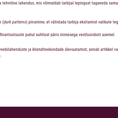
 tehniline lahendus, mis võimaldab tarbijal lepingust taganeda sama 
e (
dark patterns
) piiramine, et välistada tarbija eksitamist valikute te
 finantsotsuste puhul suhtlust päris inimesega vestlusroboti asemel.
veebilahenduste ja klienditeekondade ülevaatamist, annab artikkel va
.