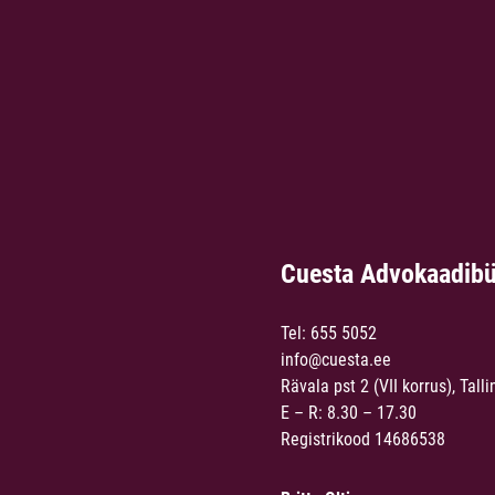
Cuesta Advokaadib
Tel:
655 5052
info@cuesta.ee
Rävala pst 2 (VII korrus), Talli
E – R: 8.30 – 17.30
Registrikood 14686538