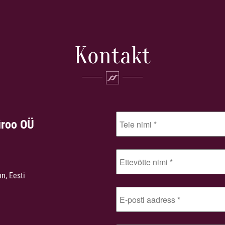
Kontakt
üroo OÜ
nn, Eesti