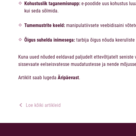
Kohustuslik taganemisnupp:
e-poodide uus kohustus luua
kui seda sõlmida.
Tumemustrite keeld:
manipulatiivsete veebidisaini võtet
Õigus suhelda inimesega:
tarbija õigus nõuda keeruliste
Kuna uued nõuded eeldavad paljudelt ettevõtjatelt seniste 
sissevaate eelseisvatesse muudatustesse ja nende mõjusse
Artiklit saab lugeda
Äripäevast
.
Loe kõiki artikleid