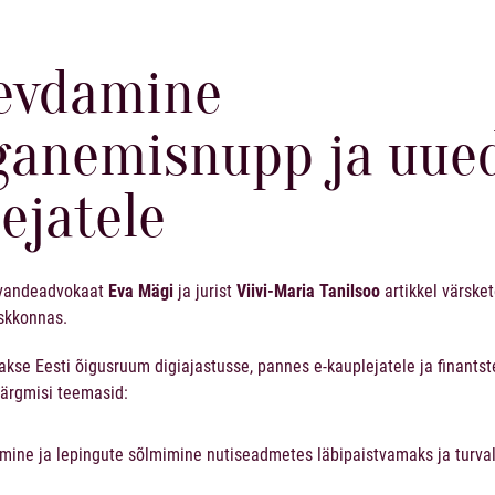
gevdamine
ganemisnupp ja uue
ejatele
 vandeadvokaat
Eva Mägi
ja jurist
Viivi-Maria Tanilsoo
artikkel värsket
skkonnas.
kse Eesti õigusruum digiajastusse, pannes e-kauplejatele ja finants
 järgmisi teemasid:
ine ja lepingute sõlmimine nutiseadmetes läbipaistvamaks ja turva