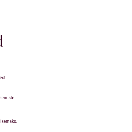
d
est
teenuste
lisemaks.