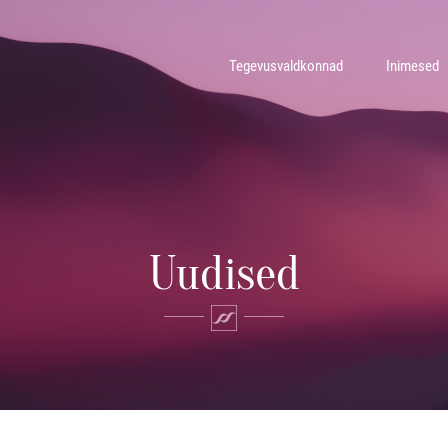
Tegevusvaldkonnad
Inimesed
Uudised