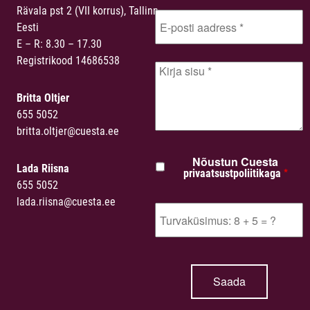
Rävala pst 2 (VII korrus), Tallinn,
Eesti
E – R: 8.30 – 17.30
Registrikood 14686538
Britta Oltjer
655 5052
britta.oltjer@cuesta.ee
Nõustun Cuesta
Lada Riisna
*
privaatsustpoliitikaga
655 5052
lada.riisna@cuesta.ee