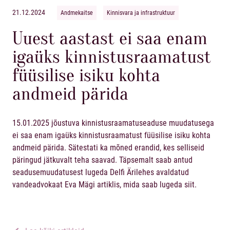
21.12.2024
Andmekaitse
Kinnisvara ja infrastruktuur
Uuest aastast ei saa enam
igaüks kinnistusraamatust
füüsilise isiku kohta
andmeid pärida
15.01.2025 jõustuva kinnistusraamatuseaduse muudatusega
ei saa enam igaüks kinnistusraamatust füüsilise isiku kohta
andmeid pärida. Sätestati ka mõned erandid, kes selliseid
päringud jätkuvalt teha saavad. Täpsemalt saab antud
seadusemuudatusest lugeda Delfi Ärilehes avaldatud
vandeadvokaat
Eva Mägi
artiklis, mida saab lugeda
siit
.