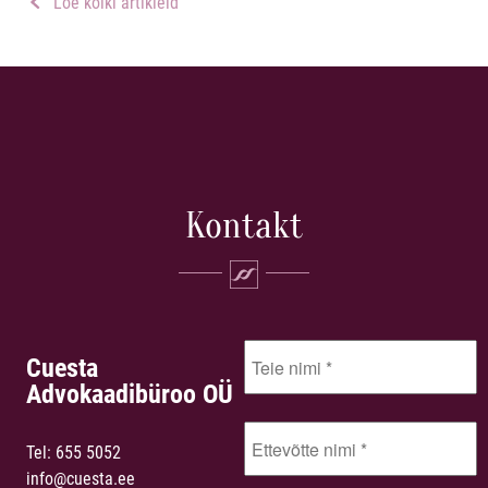
Loe kõiki artikleid
Kontakt
Cuesta
Advokaadibüroo OÜ
Tel:
655 5052
info@cuesta.ee