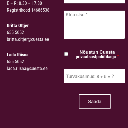
E – R: 8.30 – 17.30
Registrikood 14686538
Britta Oltjer
655 5052
britta.oltjer@cuesta.ee
Nõustun Cuesta
Lada Riisna
*
privaatsustpoliitikaga
655 5052
lada.riisna@cuesta.ee