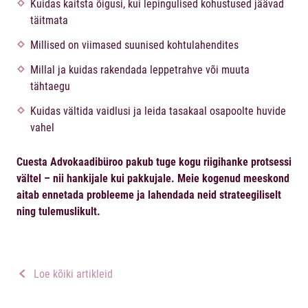
Kuidas kaitsta õigusi, kui lepingulised kohustused jäävad
täitmata
Millised on viimased suunised kohtulahendites
Millal ja kuidas rakendada leppetrahve või muuta
tähtaegu
Kuidas vältida vaidlusi ja leida tasakaal osapoolte huvide
vahel
Cuesta Advokaadibüroo pakub tuge kogu riigihanke protsessi
vältel – nii hankijale kui pakkujale. Meie kogenud meeskond
aitab ennetada probleeme ja lahendada neid strateegiliselt
ning tulemuslikult.
Loe kõiki artikleid