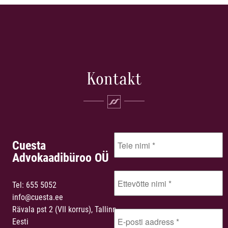
Kontakt
Cuesta
Advokaadibüroo OÜ
Tel:
655 5052
info@cuesta.ee
Rävala pst 2 (VII korrus), Tallinn,
Eesti