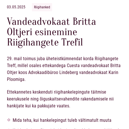
03.05.2025
Riigihanked
Vandeadvokaat Britta
Oltjeri esinemine
Riigihangete Trefil
29. mail toimus juba üheteistkümnendat korda Riigihangete
Treff, millel osales ettekandega Cuesta vandeadvokaat
Britta
Oltjer
koos Advokaadibüroo Lindeberg vandeadvokaat Karin
Ploomiga.
Ettekannetes keskenduti riigihankelepingute täitmise
keerukusele ning õiguskaitsevahendite rakendamisele nii
hankijate kui ka pakkujate vaates.
Mida teha, kui hankelepingut tuleb vältimatult muuta